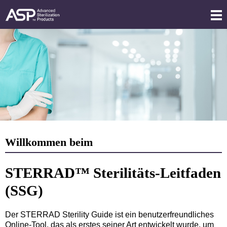
Direkt
Mob
zum
®
STERRAD
Men
Inhalt
Homepage
Sterility
Disp
Guide
Tog
Willkommen beim
STERRAD™ Sterilitäts-Leitfaden
(SSG)
Der STERRAD Sterility Guide ist ein benutzerfreundliches
Online-Tool, das als erstes seiner Art entwickelt wurde, um