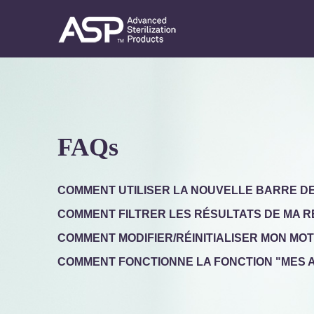
Aller
au
contenu
®
STERRAD
principal
FAQs
Sterility
Guide
FAQs
COMMENT UTILISER LA NOUVELLE BARRE D
COMMENT FILTRER LES RÉSULTATS DE MA 
COMMENT MODIFIER/RÉINITIALISER MON MOT
COMMENT FONCTIONNE LA FONCTION "MES A