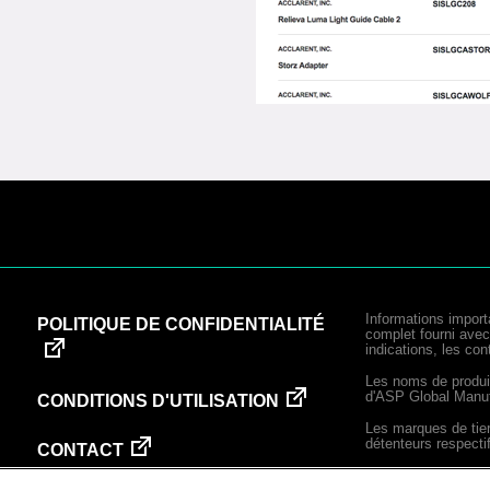
Footer
Informations import
POLITIQUE DE CONFIDENTIALITÉ
complet fourni avec l
indications, les con
menu
Les noms de produ
d'ASP Global Manu
CONDITIONS D'UTILISATION
Les marques de tier
détenteurs respecti
CONTACT
Ce site est publié p