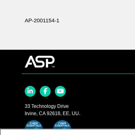
AP-2001154-1
Advanced
Sterilization
Products
LinkedIn
Facebook
YouTube
33 Technology Drive
Irvine, CA 92618, EE. UU.