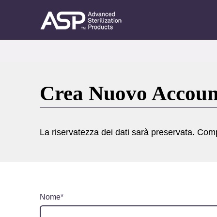
Salta
al
contenuto
®
STERRAD
principale
Sterility
Tabs
Schede
Guide
primarie
Crea Nuovo Accoun
La riservatezza dei dati sarà preservata. Com
Nome