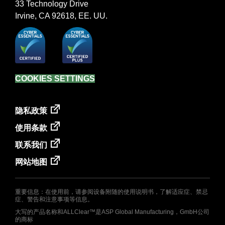
33 Technology Drive
Irvine, CA 92618, EE. UU.
COOKIES SETTINGS
Footer
隐私政策
menu
使用条款
联系我们
网站地图
重要信息：在使用前，请参阅设备附随的使用说明书，了解适应症、禁忌
症、警告和注意事项等信息。
大写的产品名称和ALLClear™是ASP Global Manufacturing，GmbH公司
的商标