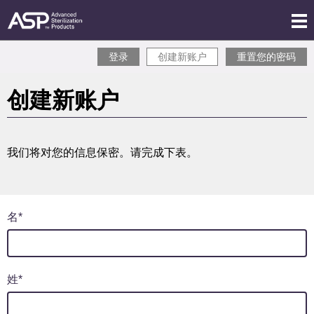
跳
Mob
转
®
STERRAD
Men
到
Sterility
Disp
主
Tabs
主
登录
创建新账户
重置您的密码
Guide
Tog
要
标
内
创建新账户
容
签
我们将对您的信息保密。请完成下表。
名
姓